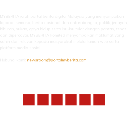
LEBIH DARI SEKADAR BERITA!
MYBERITA ialah portal berita digital Malaysia yang menyampaikan
laporan semasa, berita nasional dan antarabangsa, politik, jenayah,
hiburan, sukan, gaya hidup serta isu-isu tular dengan pantas, tepat
dan dipercayai. MYBERITA komited menyampaikan maklumat yang
sahih dan relevan kepada masyarakat melalui laman web serta
platform media sosial.
Hubungi kami:
newsroom@portalmyberita.com
IKUTI KAMI