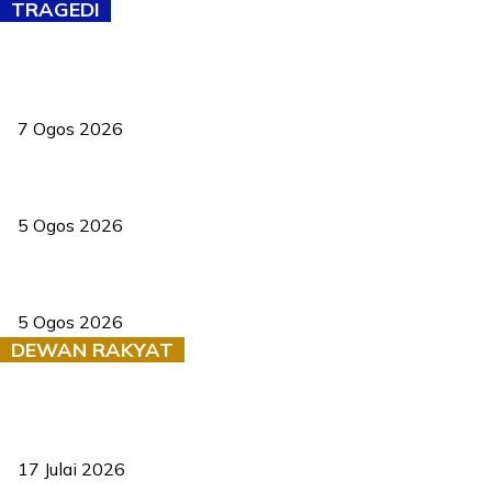
TRAGEDI
Tiga anggota polis maut ketika bantu rakan terkena renjatan
elektrik
7 Ogos 2026
PERHILITAN pantau gajah dengan dron, elak kemalangan berulang
5 Ogos 2026
Dua pelajar maut, tercampak ke laluan bertentangan di Temerloh
5 Ogos 2026
DEWAN RAKYAT
RUU statistik 2026 lulus, era baharu pengurusan data negara
bermula
17 Julai 2026