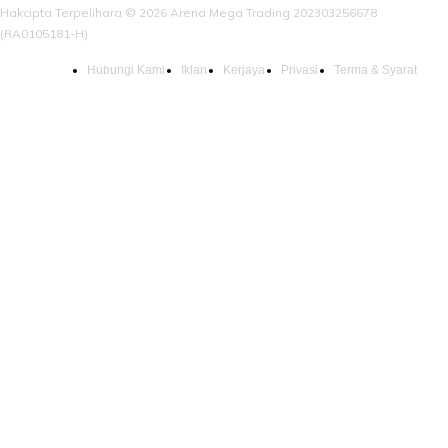
Hakcipta Terpelihara © 2026 Arena Mega Trading 202303256678
(RA0105181-H)
Hubungi Kami
Iklan
Kerjaya
Privasi
Terma & Syarat