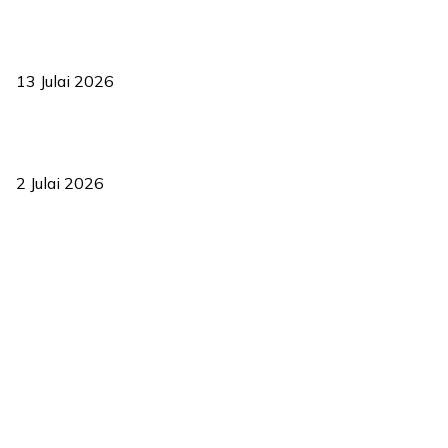
Sasar 70 peratus mahasiswa dapat kolej kediaman menjelang
2035
13 Julai 2026
‘Smart Lane’ kurangkan kesesakan hingga 50 peratus, terbukti
berkesan sejak 2023
2 Julai 2026