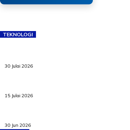
TEKNOLOGI
TVET bukan lagi pilihan kedua! Negeri Sembilan cari bakat hingga
ke pelosok kampung
30 Julai 2026
Pelantikan Liew perkukuh agenda teknologi, perolehan strategik
negara
15 Julai 2026
Pasport Malaysia kini lebih kebal dipalsukan, Anwar lancar PMA
baharu dengan 94 ciri keselamatan
30 Jun 2026