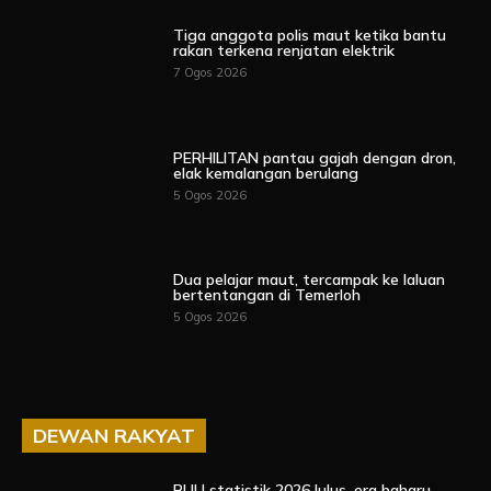
Tiga anggota polis maut ketika bantu
rakan terkena renjatan elektrik
7 Ogos 2026
PERHILITAN pantau gajah dengan dron,
elak kemalangan berulang
5 Ogos 2026
Dua pelajar maut, tercampak ke laluan
bertentangan di Temerloh
5 Ogos 2026
DEWAN RAKYAT
RUU statistik 2026 lulus, era baharu