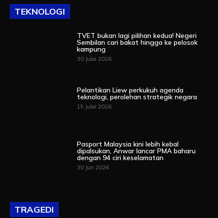
TEKNOLOGI
TVET bukan lagi pilihan kedua! Negeri
Sembilan cari bakat hingga ke pelosok
kampung
30 Julai 2026
Pelantikan Liew perkukuh agenda
teknologi, perolehan strategik negara
15 Julai 2026
Pasport Malaysia kini lebih kebal
dipalsukan, Anwar lancar PMA baharu
dengan 94 ciri keselamatan
30 Jun 2026
TRAGEDI